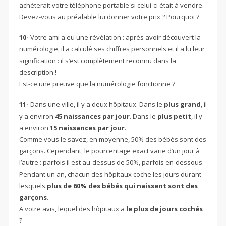
achèterait votre téléphone portable si celui-ci était à vendre.
Devez-vous au préalable lui donner votre prix ? Pourquoi ?
10-
Votre ami a eu une révélation : après avoir découvert la
numérologie, il a calculé ses chiffres personnels et il a lu leur
signification : il s’est complètement reconnu dans la
description !
Est-ce une preuve que la numérologie fonctionne ?
11-
Dans une ville, il y a deux hôpitaux. Dans le
plus grand
, il
y a environ
45 naissances par jour
. Dans le
plus petit
, il y
a environ
15 naissances par jour
.
Comme vous le savez, en moyenne, 50% des bébés sont des
garçons. Cependant, le pourcentage exact varie d’un jour à
l’autre : parfois il est au-dessus de 50%, parfois en-dessous.
Pendant un an, chacun des hôpitaux coche les jours durant
lesquels
plus de 60% des bébés qui naissent sont des
garçons
.
A votre avis, lequel des hôpitaux a
le plus de jours cochés
?