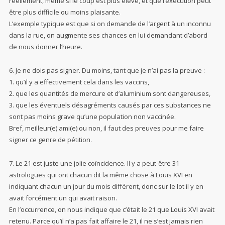
réellement, même si le coup est plus élevé, et que l’exécution peut
être plus difficile ou moins plaisante.
L’exemple typique est que si on demande de l’argent à un inconnu
dans la rue, on augmente ses chances en lui demandant d’abord
de nous donner l’heure.
6. Je ne dois pas signer. Du moins, tant que je n’ai pas la preuve :
1. qu’il y a effectivement cela dans les vaccins,
2. que les quantités de mercure et d’aluminium sont dangereuses,
3. que les éventuels désagréments causés par ces substances ne
sont pas moins grave qu’une population non vaccinée.
Bref, meilleur(e) ami(e) ou non, il faut des preuves pour me faire
signer ce genre de pétition.
7. Le 21 est juste une jolie coïncidence. Il y a peut-être 31
astrologues qui ont chacun dit la même chose à Louis XVI en
indiquant chacun un jour du mois différent, donc sur le lot il y en
avait forcément un qui avait raison.
En l’occurrence, on nous indique que c’était le 21 que Louis XVI avait
retenu. Parce qu’il n’a pas fait affaire le 21, il ne s’est jamais rien