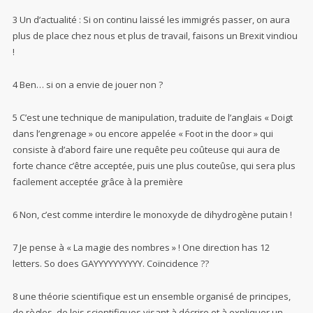
3 Un d’actualité : Si on continu laissé les immigrés passer, on aura
plus de place chez nous et plus de travail, faisons un Brexit vindiou
!
4 Ben… si on a envie de jouer non ?
5 C’est une technique de manipulation, traduite de l’anglais « Doigt
dans l’engrenage » ou encore appelée « Foot in the door » qui
consiste à d’abord faire une requête peu coûteuse qui aura de
forte chance c’être acceptée, puis une plus couteûse, qui sera plus
facilement acceptée grâce à la première
6 Non, c’est comme interdire le monoxyde de dihydrogène putain !
7 Je pense à « La magie des nombres » ! One direction has 12
letters. So does GAYYYYYYYYYY. Coïncidence ??
8 une théorie scientifique est un ensemble organisé de principes,
de règles, de lois scientifiques visant à décrire et à expliquer un