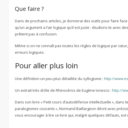
Que faire ?
Dans de prochains articles, je donnerai des outils pour faire face
qu’un argument a l’air logique qu’il est juste : étudions-le avec des
prêtent pas à confusion.
Même si on ne connaît pas toutes les règles de logique par cœur,
erreurs logiques.
Pour aller plus loin
Une définition un peu plus détaillée du syllogisme :
http://www.e
Un extrait très drôle de Rhinocéros de Eugène Ionesco :
http://w
Dans son livre « Petit cours d’autodéfense intellectuelle », dans l
paralogismes courants », Normand Baillargeon décrit avec précisi
vous encourager à lire ce livre qui, malgré quelques défauts, est un