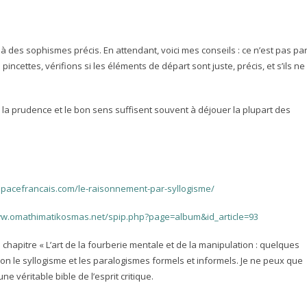
 à des sophismes précis. En attendant, voici mes conseils : ce n’est pas pa
 pincettes, vérifions si les éléments de départ sont juste, précis, et s’ils ne
 la prudence et le bon sens suffisent souvent à déjouer la plupart des
spacefrancais.com/le-raisonnement-par-syllogisme/
ww.omathimatikosmas.net/spip.php?page=album&id_article=93
e chapitre « L’art de la fourberie mentale et de la manipulation : quelques
on le syllogisme et les paralogismes formels et informels. Je ne peux que
e véritable bible de l’esprit critique.